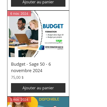
Ajouter au panier
6 nov. 2024
Budget - Sage 50 - 6
novembre 2024
Prix
75,00 $
Ajouter au panier
5 nov. 2024