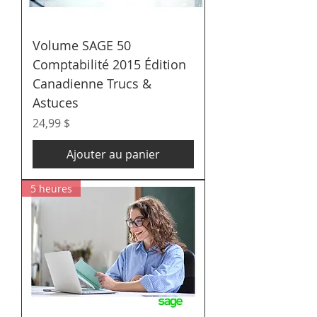
Volume SAGE 50
Comptabilité 2015 Édition
Canadienne Trucs &
Astuces
Prix
24,99 $
Ajouter au panier
5 heures