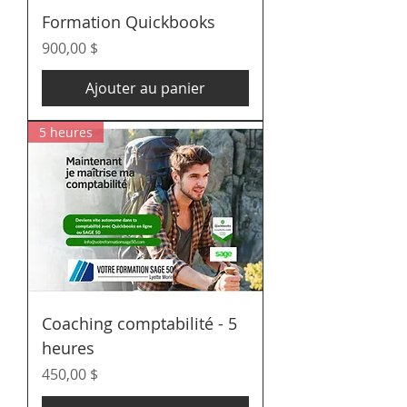
Formation Quickbooks
Prix
900,00 $
Ajouter au panier
5 heures
Coaching comptabilité - 5
heures
Prix
450,00 $