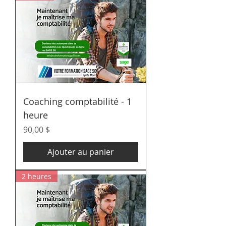
Coaching comptabilité - 1
heure
Prix
90,00 $
Ajouter au panier
2 heures