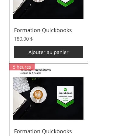
Formation Quickbooks
Prix
180,00 $
Ajouter au panier
5 heures
Formation Quickbooks