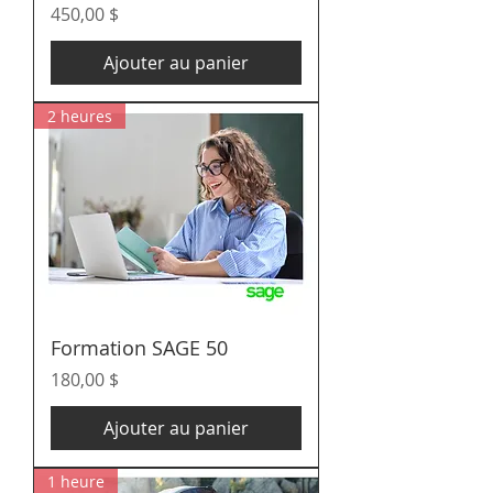
Prix
450,00 $
Ajouter au panier
2 heures
Formation SAGE 50
Prix
180,00 $
Ajouter au panier
1 heure