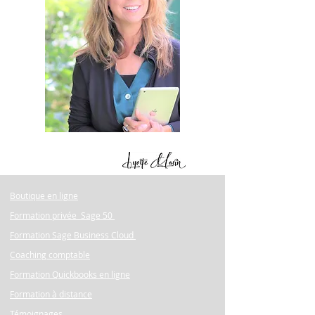
Boutique en ligne
Formation privée Sage 50
Formation Sage Business Cloud
Coaching comptable
Formation Quickbooks en ligne
Formation à distance
Témoignages